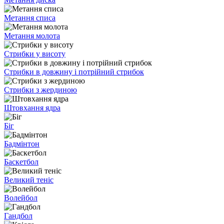
Метання списа
Метання молота
Стрибки у висоту
Стрибки в довжину і потрійний стрибок
Стрибки з жердиною
Штовхання ядра
Біг
Бадмінтон
Баскетбол
Великий теніс
Волейбол
Гандбол