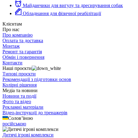
Майданчики для вигулу та дресирування собак
Обладнання для фізичної реабілітації
Клієнтам
Про нас
Про компанію
Оплата та доставка
Монтаж
Ремонт та гарантія
Обмін і повернення
Контакти
Наші проєкти
Типові проєкти
Рекомендації з підготовки основ
Колірні рішення
Медіа та новини
Новини та події
Фото та відео
Рекламні матеріали
Відео-інструкції до тренажерів
Солов’їною
російською
Дитячі ігрові комплекси