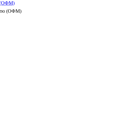
ю (ОФМ)
істю (ОФМ)