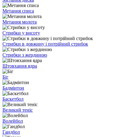
Метання списа
Метання молота
Стрибки у висоту
Стрибки в довжину і потрійний стрибок
Стрибки з жердиною
Штовхання ядра
Біг
Бадмінтон
Баскетбол
Великий теніс
Волейбол
Гандбол