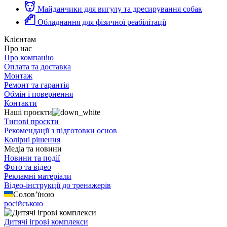
Майданчики для вигулу та дресирування собак
Обладнання для фізичної реабілітації
Клієнтам
Про нас
Про компанію
Оплата та доставка
Монтаж
Ремонт та гарантія
Обмін і повернення
Контакти
Наші проєкти
Типові проєкти
Рекомендації з підготовки основ
Колірні рішення
Медіа та новини
Новини та події
Фото та відео
Рекламні матеріали
Відео-інструкції до тренажерів
Солов’їною
російською
Дитячі ігрові комплекси