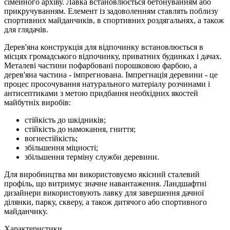
сімейного архіву. Лавка встановлюється бетонуванням або
прикручуванням. Елемент із задоволенням ставлять поблизу
спортивних майданчиків, в спортивних роздягальнях, а також
для глядачів.
Дерев'яна конструкція для відпочинку встановлюється в
місцях громадського відпочинку, приватних будинках і дачах.
Металеві частини пофарбовані порошковою фарбою, а
дерев'яна частина - імпрегнована. Імпрегнація деревини - це
процес просочування натурального матеріалу розчинами і
антисептиками з метою придбання необхідних якостей
майбутніх виробів:
стійкість до шкідників;
стійкість до намокання, гниття;
вогнестійкість;
збільшення міцності;
збільшення терміну служби деревини.
Для виробництва ми використовуємо якісний сталевий
профіль, що витримує значне навантаження. Ландшафтні
дизайнери використовують лавку для завершення дачної
ділянки, парку, скверу, а також дитячого або спортивного
майданчику.
Характеристики