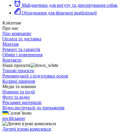
Майданчики для вигулу та дресирування собак
Обладнання для фізичної реабілітації
Клієнтам
Про нас
Про компанію
Оплата та доставка
Монтаж
Ремонт та гарантія
Обмін і повернення
Контакти
Наші проєкти
Типові проєкти
Рекомендації з підготовки основ
Колірні рішення
Медіа та новини
Новини та події
Фото та відео
Рекламні матеріали
Відео-інструкції до тренажерів
Солов’їною
російською
Дитячі ігрові комплекси