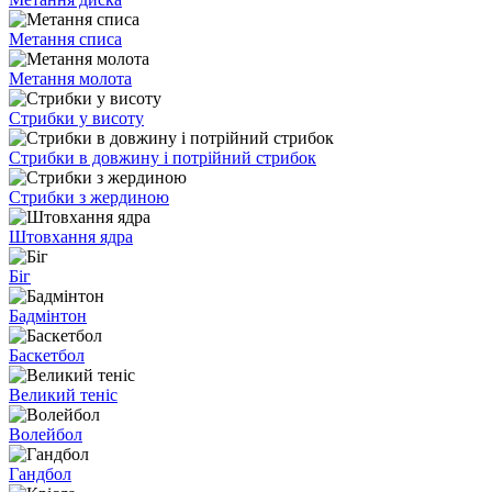
Метання списа
Метання молота
Стрибки у висоту
Стрибки в довжину і потрійний стрибок
Стрибки з жердиною
Штовхання ядра
Біг
Бадмінтон
Баскетбол
Великий теніс
Волейбол
Гандбол