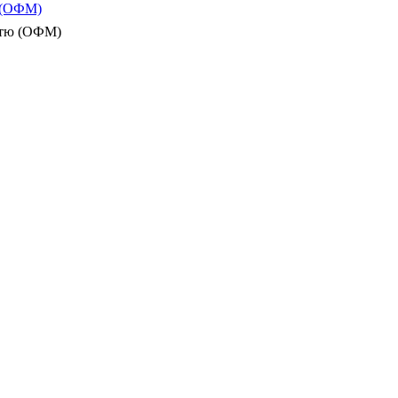
ю (ОФМ)
істю (ОФМ)