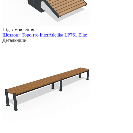
Під замовлення
Шезлонг Торонто InterAtletika LP761 Elite
Детальніше