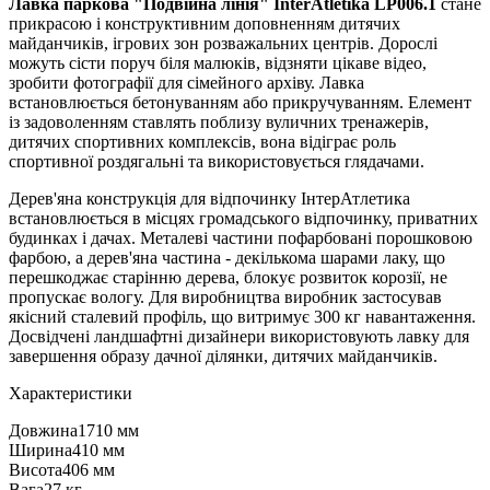
Лавка паркова "Подвійна лінія" InterAtletika LP006.1
стане
прикрасою і конструктивним доповненням дитячих
майданчиків, ігрових зон розважальних центрів. Дорослі
можуть сісти поруч біля малюків, відзняти цікаве відео,
зробити фотографії для сімейного архіву. Лавка
встановлюється бетонуванням або прикручуванням. Елемент
із задоволенням ставлять поблизу вуличних тренажерів,
дитячих спортивних комплексів, вона відіграє роль
спортивної роздягальні та використовується глядачами.
Дерев'яна конструкція для відпочинку ІнтерАтлетика
встановлюється в місцях громадського відпочинку, приватних
будинках і дачах. Металеві частини пофарбовані порошковою
фарбою, а дерев'яна частина - декількома шарами лаку, що
перешкоджає старінню дерева, блокує розвиток корозії, не
пропускає вологу. Для виробництва виробник застосував
якісний сталевий профіль, що витримує 300 кг навантаження.
Досвідчені ландшафтні дизайнери використовують лавку для
завершення образу дачної ділянки, дитячих майданчиків.
Характеристики
Довжина
1710 мм
Ширина
410 мм
Висота
406 мм
Вага
27 кг