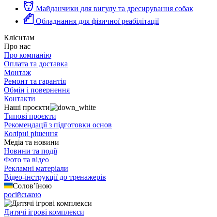
Майданчики для вигулу та дресирування собак
Обладнання для фізичної реабілітації
Клієнтам
Про нас
Про компанію
Оплата та доставка
Монтаж
Ремонт та гарантія
Обмін і повернення
Контакти
Наші проєкти
Типові проєкти
Рекомендації з підготовки основ
Колірні рішення
Медіа та новини
Новини та події
Фото та відео
Рекламні матеріали
Відео-інструкції до тренажерів
Солов’їною
російською
Дитячі ігрові комплекси