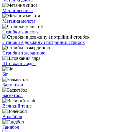
Метання списа
Метання молота
Стрибки у висоту
Стрибки в довжину і потрійний стрибок
Стрибки з жердиною
Штовхання ядра
Біг
Бадмінтон
Баскетбол
Великий теніс
Волейбол
Гандбол