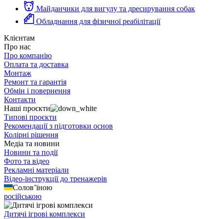
Майданчики для вигулу та дресирування собак
Обладнання для фізичної реабілітації
Клієнтам
Про нас
Про компанію
Оплата та доставка
Монтаж
Ремонт та гарантія
Обмін і повернення
Контакти
Наші проєкти
Типові проєкти
Рекомендації з підготовки основ
Колірні рішення
Медіа та новини
Новини та події
Фото та відео
Рекламні матеріали
Відео-інструкції до тренажерів
Солов’їною
російською
Дитячі ігрові комплекси