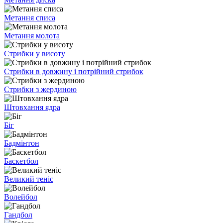
Метання списа
Метання молота
Стрибки у висоту
Стрибки в довжину і потрійний стрибок
Стрибки з жердиною
Штовхання ядра
Біг
Бадмінтон
Баскетбол
Великий теніс
Волейбол
Гандбол