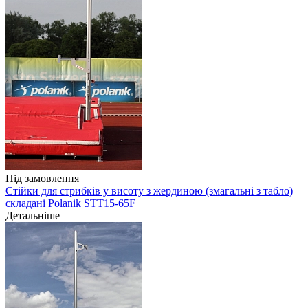
Під замовлення
Стійки для стрибків у висоту з жердиною (змагальні з табло)
складані Polanik STT15-65F
Детальніше