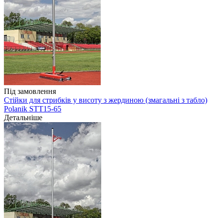
Під замовлення
Стійки для стрибків у висоту з жердиною (змагальні з табло)
Polanik STT15-65
Детальніше