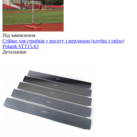
Під замовлення
Стійки для стрибків у висоту з жердиною (клубні з табло)
Polanik STT15-63
Детальніше