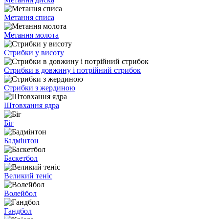
Метання списа
Метання молота
Стрибки у висоту
Стрибки в довжину і потрійний стрибок
Стрибки з жердиною
Штовхання ядра
Біг
Бадмінтон
Баскетбол
Великий теніс
Волейбол
Гандбол