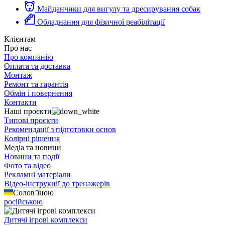
Майданчики для вигулу та дресирування собак
Обладнання для фізичної реабілітації
Клієнтам
Про нас
Про компанію
Оплата та доставка
Монтаж
Ремонт та гарантія
Обмін і повернення
Контакти
Наші проєкти
Типові проєкти
Рекомендації з підготовки основ
Колірні рішення
Медіа та новини
Новини та події
Фото та відео
Рекламні матеріали
Відео-інструкції до тренажерів
Солов’їною
російською
Дитячі ігрові комплекси