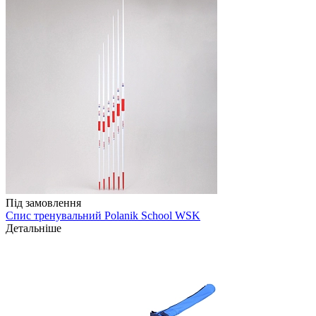
Під замовлення
Спис тренувальний Polanik School WSK
Детальніше