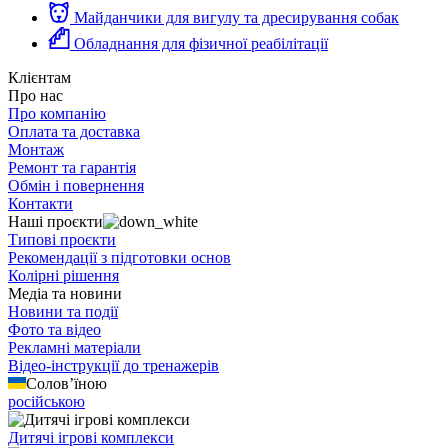
Майданчики для вигулу та дресирування собак
Обладнання для фізичної реабілітації
Клієнтам
Про нас
Про компанію
Оплата та доставка
Монтаж
Ремонт та гарантія
Обмін і повернення
Контакти
Наші проєкти
Типові проєкти
Рекомендації з підготовки основ
Колірні рішення
Медіа та новини
Новини та події
Фото та відео
Рекламні матеріали
Відео-інструкції до тренажерів
Солов’їною
російською
Дитячі ігрові комплекси