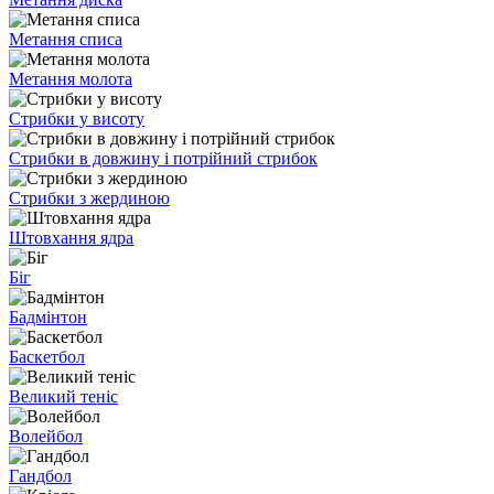
Метання списа
Метання молота
Стрибки у висоту
Стрибки в довжину і потрійний стрибок
Стрибки з жердиною
Штовхання ядра
Біг
Бадмінтон
Баскетбол
Великий теніс
Волейбол
Гандбол