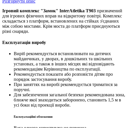
Розгорнути опис
Ігровий комплекс "Замок" InterAtletika Т903
призначений
для ігрових фізичних вправ на відкритому повітрі. Комплекс
складається з платформ, встановлених на стійках з'єднаних
між собою мостами. Крім моста до платформ приєднуються
різні снаряди.
Експлуатація виробу
Виріб рекомендується встановлювати на дитячих
майданчиках, у дворах, в дошкільних та шкільних
установах, а також в інших місцях які відповідають
рекомендаціям Керівництва по експлуатації.
Рекомендується показати або розповісти дітям про
порядок застосування виробу.
При заняттях на виробі рекомендується триматися за
поручні.
Для забезпечення загальної безпеки рекомендована зона,
ближче якої знаходиться заборонено, становить 1,5 м в
усі боки від проекції вироби.
Експлуатаційні обмеження
Вага одного користувача не повинна