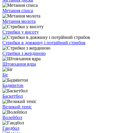
Метання списа
Метання молота
Стрибки у висоту
Стрибки в довжину і потрійний стрибок
Стрибки з жердиною
Штовхання ядра
Біг
Бадмінтон
Баскетбол
Великий теніс
Волейбол
Гандбол