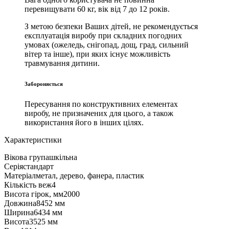
перевищувати 60 кг, вік від 7 до 12 років.
З метою безпеки Ваших дітей, не рекомендується
експлуатація виробу при складних погодних
умовах (ожеледь, снігопад, дощ, град, сильний
вітер та інше), при яких існує можливість
травмування дитини.
Забороняється
Пересування по конструктивних елементах
виробу, не призначених для цього, а також
використання його в інших цілях.
Характеристики
Вікова група
шкільна
Серія
стандарт
Матеріал
метал, дерево, фанера, пластик
Кількість веж
4
Висота гірок, мм
2000
Довжина
8452 мм
Ширина
6434 мм
Висота
3525 мм