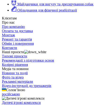
Майданчики для вигулу та дресирування собак
Обладнання для фізичної реабілітації
Клієнтам
Про нас
Про компанію
Оплата та доставка
Монтаж
Ремонт та гарантія
Обмін і повернення
Контакти
Наші проєкти
Типові проєкти
Рекомендації з підготовки основ
Колірні рішення
Медіа та новини
Новини та події
Фото та відео
Рекламні матеріали
Відео-інструкції до тренажерів
Солов’їною
російською
Дитячі ігрові комплекси