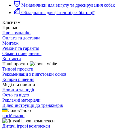
Майданчики для вигулу та дресирування собак
Обладнання для фізичної реабілітації
Клієнтам
Про нас
Про компанію
Оплата та доставка
Монтаж
Ремонт та гарантія
Обмін і повернення
Контакти
Наші проєкти
Типові проєкти
Рекомендації з підготовки основ
Колірні рішення
Медіа та новини
Новини та події
Фото та відео
Рекламні матеріали
Відео-інструкції до тренажерів
Солов’їною
російською
Дитячі ігрові комплекси