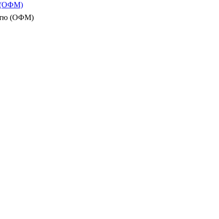
ю (ОФМ)
істю (ОФМ)