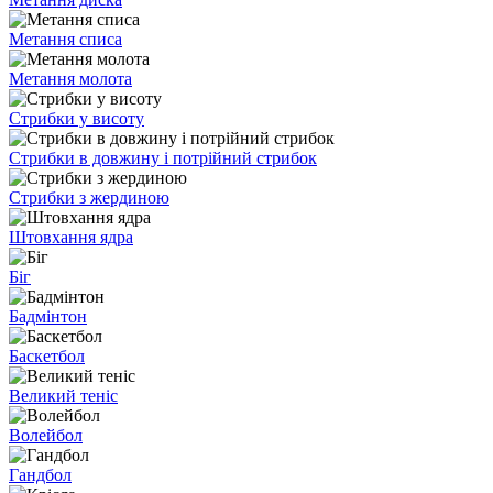
Метання списа
Метання молота
Стрибки у висоту
Стрибки в довжину і потрійний стрибок
Стрибки з жердиною
Штовхання ядра
Біг
Бадмінтон
Баскетбол
Великий теніс
Волейбол
Гандбол