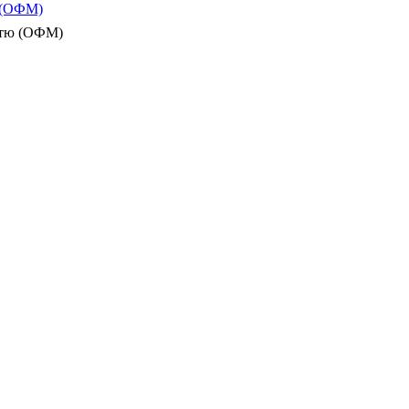
ю (ОФМ)
істю (ОФМ)