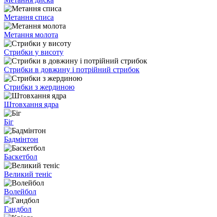
Метання списа
Метання молота
Стрибки у висоту
Стрибки в довжину і потрійний стрибок
Стрибки з жердиною
Штовхання ядра
Біг
Бадмінтон
Баскетбол
Великий теніс
Волейбол
Гандбол