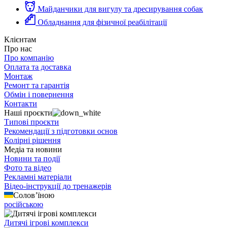
Майданчики для вигулу та дресирування собак
Обладнання для фізичної реабілітації
Клієнтам
Про нас
Про компанію
Оплата та доставка
Монтаж
Ремонт та гарантія
Обмін і повернення
Контакти
Наші проєкти
Типові проєкти
Рекомендації з підготовки основ
Колірні рішення
Медіа та новини
Новини та події
Фото та відео
Рекламні матеріали
Відео-інструкції до тренажерів
Солов’їною
російською
Дитячі ігрові комплекси