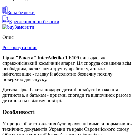
Зона безпеки
Креслення зони безпеки
Замовити
Опис
Розгорнути опис
Гірка "Ракета" InterAtletika TE109
виглядає, як
справжнісінький космічний апарат. Ця споруда оснащена всім
необхідним, включаючи зручну драбинку, а також
найголовніше - гладку й абсолютно безпечну похилу
поверхню для спуску.
Дитяча гірка Ракета подарує дитині незабутні враження
дитинства, а батькам - приємні спогади та відпочинок разом з
дитиною на свіжому повітрі.
Особливості
У процесі її виготовлення були враховані вимоги нормативно-
технічних документів України та країн Європейського союзу.
Обладнання компанії Інтер Атлетика відповідає