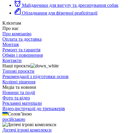
Майданчики для вигулу та дресирування собак
Обладнання для фізичної реабілітації
Клієнтам
Про нас
Про компанію
Оплата та доставка
Монтаж
Ремонт та гарантія
Обмін і повернення
Контакти
Наші проєкти
Типові проєкти
Рекомендації з підготовки основ
Колірні рішення
Медіа та новини
Новини та події
Фото та відео
Рекламні матеріали
Відео-інструкції до тренажерів
Солов’їною
російською
Дитячі ігрові комплекси