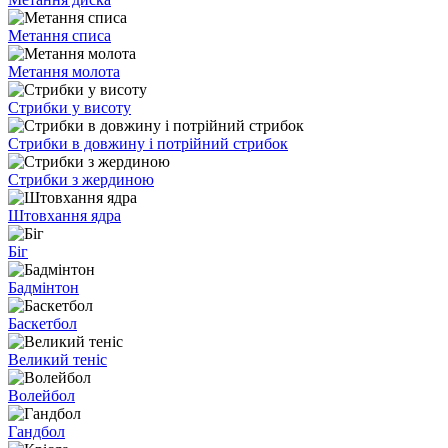
Метання списа
Метання молота
Стрибки у висоту
Стрибки в довжину і потрійний стрибок
Стрибки з жердиною
Штовхання ядра
Біг
Бадмінтон
Баскетбол
Великий теніс
Волейбол
Гандбол