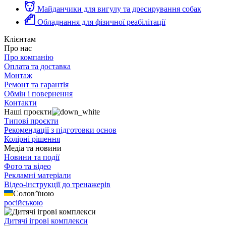
Майданчики для вигулу та дресирування собак
Обладнання для фізичної реабілітації
Клієнтам
Про нас
Про компанію
Оплата та доставка
Монтаж
Ремонт та гарантія
Обмін і повернення
Контакти
Наші проєкти
Типові проєкти
Рекомендації з підготовки основ
Колірні рішення
Медіа та новини
Новини та події
Фото та відео
Рекламні матеріали
Відео-інструкції до тренажерів
Солов’їною
російською
Дитячі ігрові комплекси