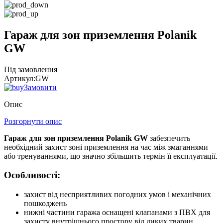
Гараж для зон приземлення Polanik
GW
Під замовлення
Артикул:
GW
Замовити
Опис
Розгорнути опис
Гараж для зон приземлення Polanik GW
забезпечить
необхідний захист зоні приземлення на час між змаганнями
або тренуваннями, що значно збільшить термін її експлуатації.
Особливості:
захист від несприятливих погодних умов і механічних
пошкоджень
нижні частини гаража оснащені клапанами з ПВХ для
захисту внутрішнього простору від диких тварин