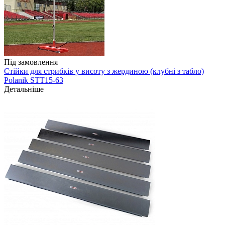
Під замовлення
Стійки для стрибків у висоту з жердиною (клубні з табло)
Polanik STT15-63
Детальніше