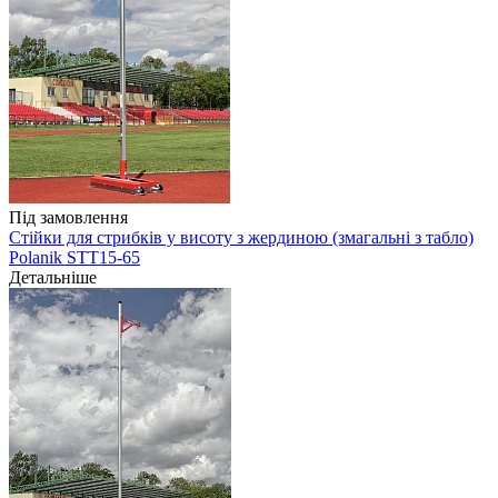
Під замовлення
Стійки для стрибків у висоту з жердиною (змагальні з табло)
Polanik STT15-65
Детальніше