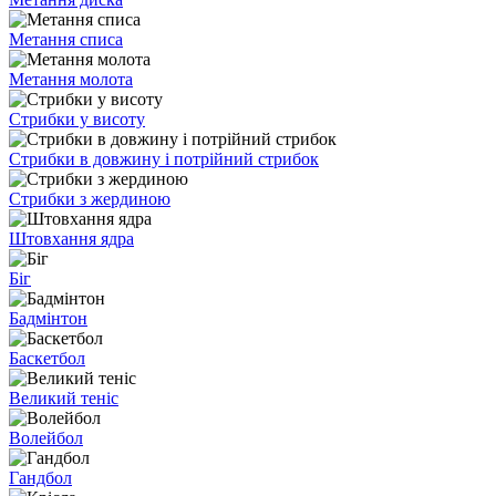
Метання списа
Метання молота
Стрибки у висоту
Стрибки в довжину і потрійний стрибок
Стрибки з жердиною
Штовхання ядра
Біг
Бадмінтон
Баскетбол
Великий теніс
Волейбол
Гандбол