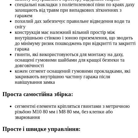
спеціальні накладки з поліетиленової піни по краях даху
захищають від травм при випадкових зіткненнях з
гаражем
похилий дах забезпечує правильне відведення води та
снігу
конструкція має належний вільний простір між
внутрішньою стінкою і зоною приземлення, що зводить
до мінімуму ризик пошкоджень при відкритті та закритті
гаража
гвинти, які використовуються для монтажу на даху,
оснащені гумовими шайбами ​​для кращої безпеки та
довговічності
кожен сегмент оснащений гумовими прокладками, які
закривають внутрішню частину гаража після
навішування замка
Проста самостійна збірка:
сегментні елементи кріпляться гвинтами з метричною
різьбою M10 80 мм і M8 80 мм, без клепки або
зварювання
Просте і швидке управління: