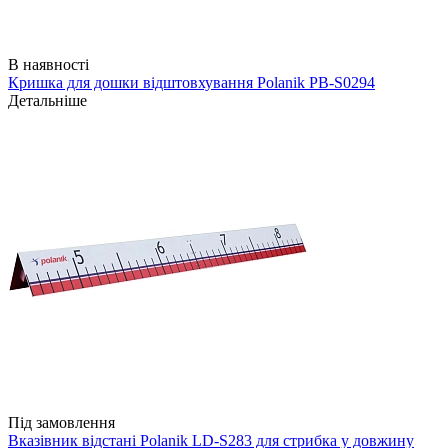
В наявності
Кришка для дошки відштовхування Polanik PB-S0294
Детальніше
Під замовлення
Вказівник відстані Polanik LD-S283 для стрибка у довжину