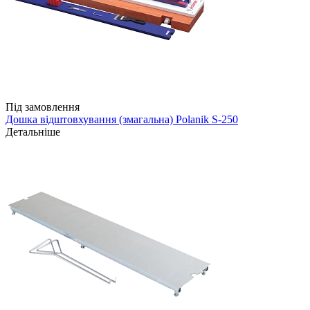
Під замовлення
Дошка відштовхування (змагальна) Polanik S-250
Детальніше