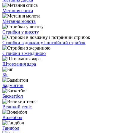
Метання списа
Метання молота
Стрибки у висоту
Стрибки в довжину і потрійний стрибок
Стрибки з жердиною
Штовхання ядра
Біг
Бадмінтон
Баскетбол
Великий теніс
Волейбол
Гандбол