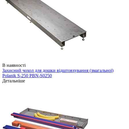
В наявності
Захисний чохол для дошки відштовхування (змагальної)
Polanik S-250 PBN-S0250
Детальніше