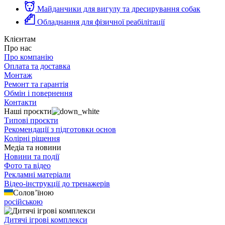
Майданчики для вигулу та дресирування собак
Обладнання для фізичної реабілітації
Клієнтам
Про нас
Про компанію
Оплата та доставка
Монтаж
Ремонт та гарантія
Обмін і повернення
Контакти
Наші проєкти
Типові проєкти
Рекомендації з підготовки основ
Колірні рішення
Медіа та новини
Новини та події
Фото та відео
Рекламні матеріали
Відео-інструкції до тренажерів
Солов’їною
російською
Дитячі ігрові комплекси