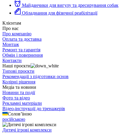
Майданчики для вигулу та дресирування собак
Обладнання для фізичної реабілітації
Клієнтам
Про нас
Про компанію
Оплата та доставка
Монтаж
Ремонт та гарантія
Обмін і повернення
Контакти
Наші проєкти
Типові проєкти
Рекомендації з підготовки основ
Колірні рішення
Медіа та новини
Новини та події
Фото та відео
Рекламні матеріали
Відео-інструкції до тренажерів
Солов’їною
російською
Дитячі ігрові комплекси