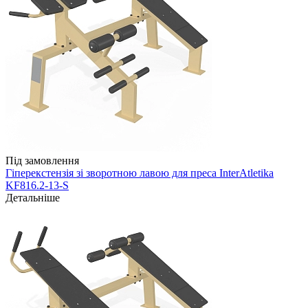
Під замовлення
Гіперекстензія зі зворотною лавою для преса InterAtletika
KF816.2-13-S
Детальніше