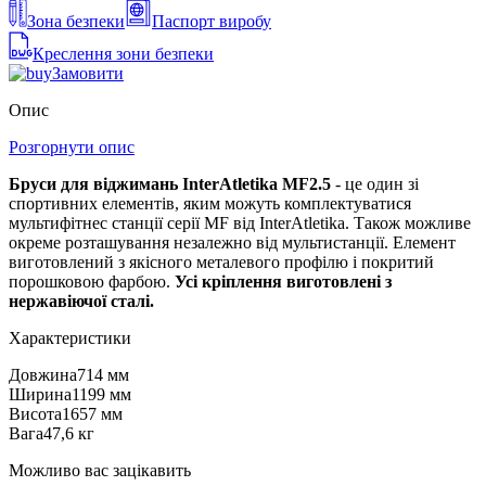
Зона безпеки
Паспорт виробу
Креслення зони безпеки
Замовити
Опис
Розгорнути опис
Бруси для віджимань InterAtletika MF2.5
- це один зі
спортивних елементів, яким можуть комплектуватися
мультифітнес станції серії MF від InterAtletika. Також можливе
окреме розташування незалежно від мультистанції. Елемент
виготовлений з якісного металевого профілю і покритий
порошковою фарбою.
Усі кріплення виготовлені з
нержавіючої сталі.
Характеристики
Довжина
714 мм
Ширина
1199 мм
Висота
1657 мм
Вага
47,6 кг
Можливо вас зацікавить