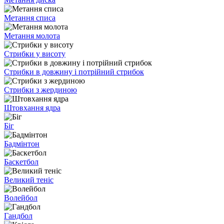
Метання списа
Метання молота
Стрибки у висоту
Стрибки в довжину і потрійний стрибок
Стрибки з жердиною
Штовхання ядра
Біг
Бадмінтон
Баскетбол
Великий теніс
Волейбол
Гандбол