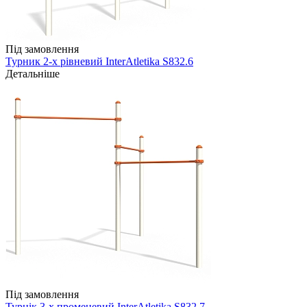
Під замовлення
Турник 2-х рівневий InterAtletika S832.6
Детальніше
Під замовлення
Турнік 3-х променевий InterAtletika S832.7