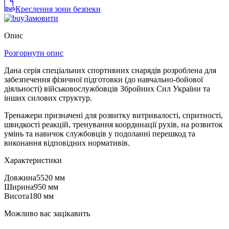
Креслення зони безпеки
Замовити
Опис
Розгорнути опис
Дана серія спеціальних спортивних снарядів розроблена для
забезпечення фізичної підготовки (до навчально-бойової
діяльності) військовослужбовців Збройних Сил України та
інших силових структур.
Тренажери призначені для розвитку витривалості, спритності,
швидкості реакцій, тренування координації рухів, на розвиток
умінь та навичок службовців у подоланні перешкод та
виконання відповідних нормативів.
Характеристики
Довжина
5520 мм
Ширина
950 мм
Висота
180 мм
Можливо вас зацікавить