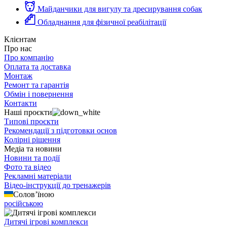
Майданчики для вигулу та дресирування собак
Обладнання для фізичної реабілітації
Клієнтам
Про нас
Про компанію
Оплата та доставка
Монтаж
Ремонт та гарантія
Обмін і повернення
Контакти
Наші проєкти
Типові проєкти
Рекомендації з підготовки основ
Колірні рішення
Медіа та новини
Новини та події
Фото та відео
Рекламні матеріали
Відео-інструкції до тренажерів
Солов’їною
російською
Дитячі ігрові комплекси