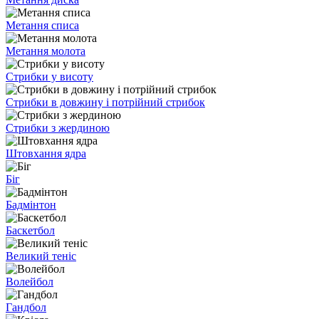
Метання списа
Метання молота
Стрибки у висоту
Стрибки в довжину і потрійний стрибок
Стрибки з жердиною
Штовхання ядра
Біг
Бадмінтон
Баскетбол
Великий теніс
Волейбол
Гандбол