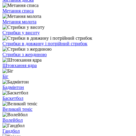
Метання списа
Метання молота
Стрибки у висоту
Стрибки в довжину і потрійний стрибок
Стрибки з жердиною
Штовхання ядра
Біг
Бадмінтон
Баскетбол
Великий теніс
Волейбол
Гандбол