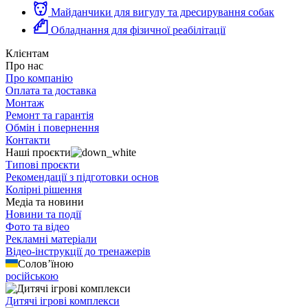
Майданчики для вигулу та дресирування собак
Обладнання для фізичної реабілітації
Клієнтам
Про нас
Про компанію
Оплата та доставка
Монтаж
Ремонт та гарантія
Обмін і повернення
Контакти
Наші проєкти
Типові проєкти
Рекомендації з підготовки основ
Колірні рішення
Медіа та новини
Новини та події
Фото та відео
Рекламні матеріали
Відео-інструкції до тренажерів
Солов’їною
російською
Дитячі ігрові комплекси