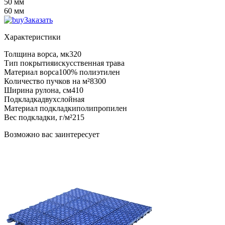
50 мм
60 мм
Заказать
Характеристики
Толщина ворса, мк
320
Тип покрытия
искусственная трава
Материал ворса
100% полиэтилен
Количество пучков на м²
8300
Ширина рулона, см
410
Подкладка
двухслойная
Материал подкладки
полипропилен
Вес подкладки, г/м²
215
Возможно вас заинтересует