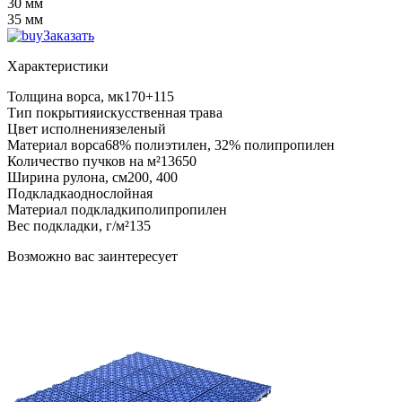
30 мм
35 мм
Заказать
Характеристики
Толщина ворса, мк
170+115
Тип покрытия
искусственная трава
Цвет исполнения
зеленый
Материал ворса
68% полиэтилен, 32% полипропилен
Количество пучков на м²
13650
Ширина рулона, см
200, 400
Подкладка
однослойная
Материал подкладки
полипропилен
Вес подкладки, г/м²
135
Возможно вас заинтересует