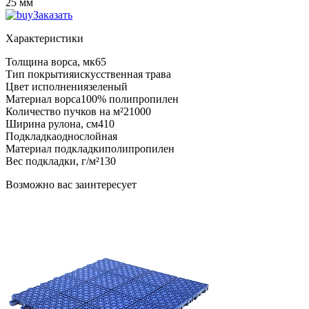
25 мм
Заказать
Характеристики
Толщина ворса, мк
65
Тип покрытия
искусственная трава
Цвет исполнения
зеленый
Материал ворса
100% полипропилен
Количество пучков на м²
21000
Ширина рулона, см
410
Подкладка
однослойная
Материал подкладки
полипропилен
Вес подкладки, г/м²
130
Возможно вас заинтересует