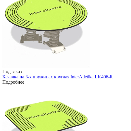
Под заказ
Качалка на 3-х пружинах круглая InterAtletika LK406-R
Подробнее