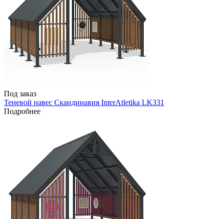
Под заказ
Теневой навес Скандинавия InterAtletika LK331
Подробнее