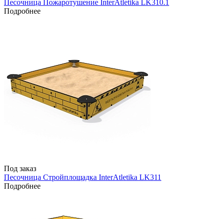
Песочница Пожаротушение InterAtletika LK310.1
Подробнее
Под заказ
Песочница Стройплощадка InterAtletika LK311
Подробнее