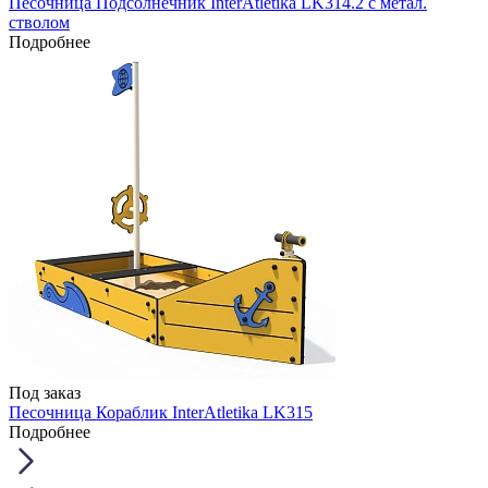
Песочница Подсолнечник InterAtletika LK314.2 с метал.
стволом
Подробнее
Под заказ
Песочница Кораблик InterAtletika LK315
Подробнее