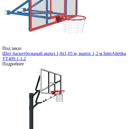
Под заказ
Щит баскетбольный акрил 1,8х1,05 м, вынос 1,2 м InterAtletika
УТ409.1-1.2
Подробнее