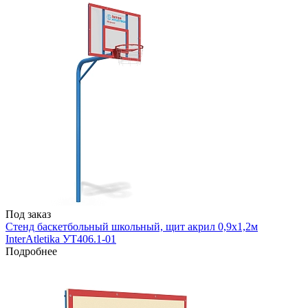
Под заказ
Стенд баскетбольный школьный, щит акрил 0,9х1,2м
InterAtletika УТ406.1-01
Подробнее