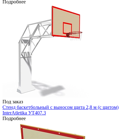
Подробнее
Под заказ
Стенд баскетбольный с выносом щита 2,8 м (с щитом)
InterAtletika УТ407.3
Подробнее