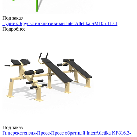
Под заказ
Турник-Брусья инклюзивный InterAtletika SM105-117-I
Подробнее
Под заказ
Гиперекстензия-Пресс-Пресс обратный InterAtletika KF816.3-