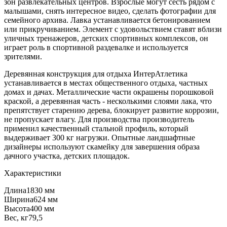
зон развлекательных центров. Взрослые могут сесть рядом с
малышами, снять интересное видео, сделать фотографии для
семейного архива. Лавка устанавливается бетонированием
или прикручиванием. Элемент с удовольствием ставят вблизи
уличных тренажеров, детских спортивных комплексов, он
играет роль в спортивной раздевалке и используется
зрителями.
Деревянная конструкция для отдыха ИнтерАтлетика
устанавливается в местах общественного отдыха, частных
домах и дачах. Металлические части окрашены порошковой
краской, а деревянная часть - несколькими слоями лака, что
препятствует старению дерева, блокирует развитие коррозии,
не пропускает влагу. Для производства производитель
применил качественный стальной профиль, который
выдерживает 300 кг нагрузки. Опытные ландшафтные
дизайнеры используют скамейку для завершения образа
дачного участка, детских площадок.
Характеристики
Длина
1830 мм
Ширина
624 мм
Высота
400 мм
Вес, кг
79,5