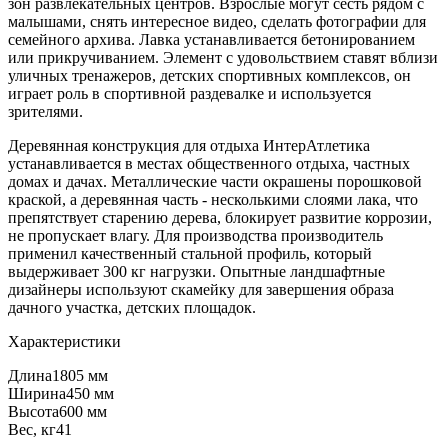
зон развлекательных центров. Взрослые могут сесть рядом с
малышами, снять интересное видео, сделать фотографии для
семейного архива. Лавка устанавливается бетонированием
или прикручиванием. Элемент с удовольствием ставят вблизи
уличных тренажеров, детских спортивных комплексов, он
играет роль в спортивной раздевалке и используется
зрителями.
Деревянная конструкция для отдыха ИнтерАтлетика
устанавливается в местах общественного отдыха, частных
домах и дачах. Металлические части окрашены порошковой
краской, а деревянная часть - несколькими слоями лака, что
препятствует старению дерева, блокирует развитие коррозии,
не пропускает влагу. Для производства производитель
применил качественный стальной профиль, который
выдерживает 300 кг нагрузки. Опытные ландшафтные
дизайнеры используют скамейку для завершения образа
дачного участка, детских площадок.
Характеристики
Длина
1805 мм
Ширина
450 мм
Высота
600 мм
Вес, кг
41